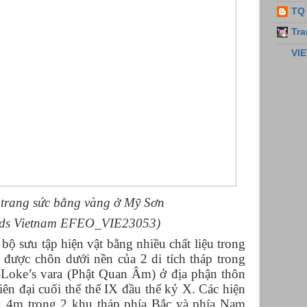
TQ
Tra
VIE
 trang sức bằng vàng ở Mỹ Sơn
nds Vietnam EFEO_VIE23053)
bộ sưu tập hiện vật bằng nhiều chất liệu trong
 được chôn dưới nền của 2 di tích tháp trong
-Loke’s vara (Phật Quan Âm) ở địa phận thôn
n đại cuối thể thế IX đầu thế kỷ X. Các hiện
u 4m trong 2 khu tháp phía Bắc và phía Nam