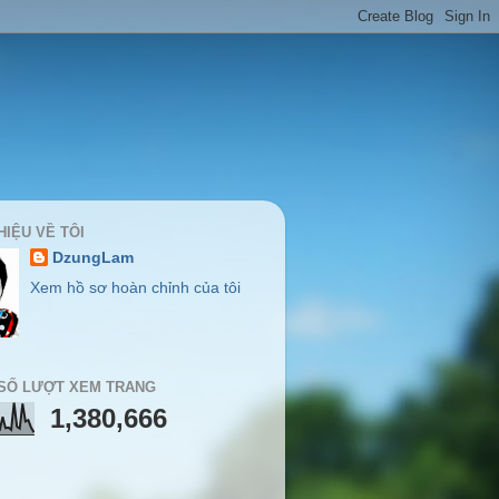
HIỆU VỀ TÔI
DzungLam
Xem hồ sơ hoàn chỉnh của tôi
SỐ LƯỢT XEM TRANG
1,380,666