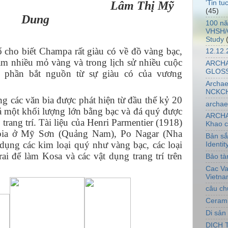
Lâm Thị Mỹ
'Tin t
(45)
Dung
100 nă
VHSH/O
Study
cổ cho biết Champa rất giàu có về đồ vàng bạc,
12.12.
m nhiều mỏ vàng và trong lịch sử nhiều cuộc
ARCH
GLOS
a phần bắt nguồn từ sự giàu có của vương
Archae
NCKC
g các văn bia được phát hiện từ đầu thế kỷ 20
archae
ả một khối lượng lớn bằng bạc và đá quý được
ARCHA
trang trí. Tài liệu của Henri Parmentier (1918)
Khao 
 bia ở Mỹ Sơn (Quảng Nam), Po Nagar (Nha
Bản sắ
dụng các kim loại quý như vàng bạc, các loại
Identit
ai để làm Kosa và các vật dụng trang trí trên
Bảo t
Cac Va
Vietna
câu ch
Cerami
Di sản
DICH 