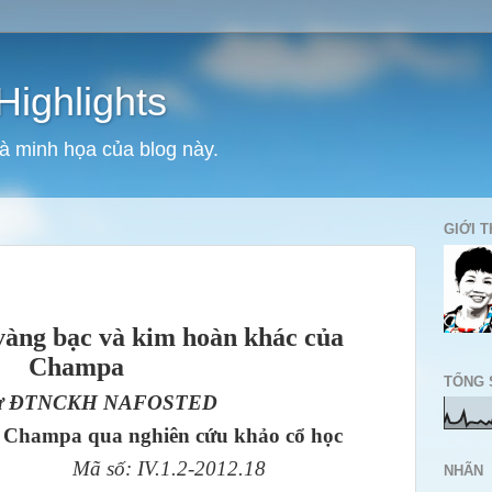
Highlights
và minh họa của blog này.
GIỚI T
vàng bạc và kim hoàn khác của
Champa
TỔNG 
 từ ĐTNCKH NAFOSTED
i Champa qua nghiên cứu khảo cổ học
Mã số: IV.1.2-2012.18
NHÃN