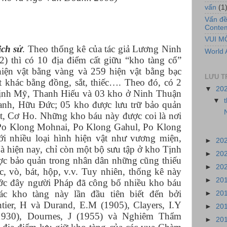
vấn
(1
Vấn đề
Contem
VUI M
ịch sử
. Theo thống kê của tác giả Lương Ninh
World 
) thì có 10 địa điểm cất giữu “kho tàng cổ”
iện vật bằng vàng và 259 hiện vật bằng bạc
LƯU T
t khác bằng đồng, sắt, thiếc…. Theo đó, có 2
▼
20
ịnh Mỹ, Thanh Hiếu và 03 kho ở Ninh Thuận
▼
nh, Hữu Đức; 05 kho được lưu trữ bảo quản
N
at, Cơ Ho. Những kho báu này được coi là nơi
n Po Klong Mohnai, Po Klong Gahul, Po Klong
ới nhiều loại hình hiện vật như vương miện,
►
20
Và hiện nay, chỉ còn một bộ sưu tập ở kho Tịnh
►
20
c bảo quản trong nhân dân những cũng thiếu
►
20
c, vò, bát, hộp, v.v. Tuy nhiên, thống kê này
►
20
ước đây người Pháp đã công bố nhiều kho báu
c kho tàng này lần đầu tiên biết đến bởi
►
20
tier, H và Durand, E.M (1905), Clayers, I.Y
►
20
1930), Dournes, J (1955) và Nghiêm Thẩm
►
20