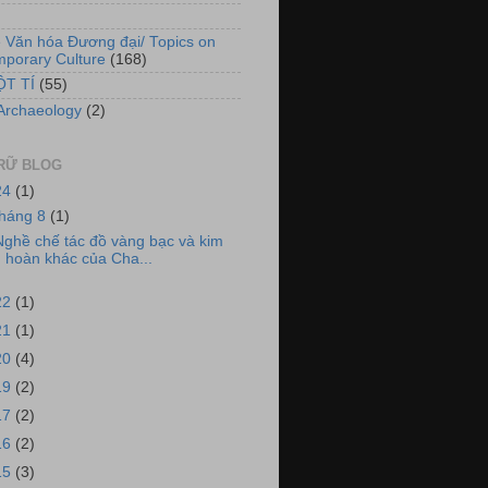
)
 Văn hóa Đương đại/ Topics on
porary Culture
(168)
ỘT TÍ
(55)
Archaeology
(2)
RỮ BLOG
24
(1)
tháng 8
(1)
ghề chế tác đồ vàng bạc và kim
hoàn khác của Cha...
22
(1)
21
(1)
20
(4)
19
(2)
17
(2)
16
(2)
15
(3)