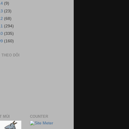
14
(9)
13
(23)
12
(68)
11
(294)
10
(335)
09
(160)
 THEO DÕI
T MÙI
COUNTER