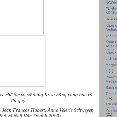
NGOA
FUNN
ARCHA
Hoài n
Khao c
Archae
khảo c
Khảo c
Asian 
Khảo c
Lịch sử
Megali
n
(1)
Phương
Method
Sách n
Tin tu
iệc chế tác và sử dụng Kosa bằng vàng bạc và
(76)
đá quý
Tra cứ
 Jean Francos Hubert, Anne Velérie Schweyer,
Van ho
(21)
hổ và Ngô Văn Doanh 2008)