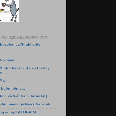
//PHAIRZIOS.BLOGSPOT.COM/
haeological*Highlights
 Nikonian
Minh Khai's SEAsian History
og
Mai
 buồn trên cây
học và Việt Nam [lượm lặt]
e Archaeology News Network
ếng vọng KATTIGARA