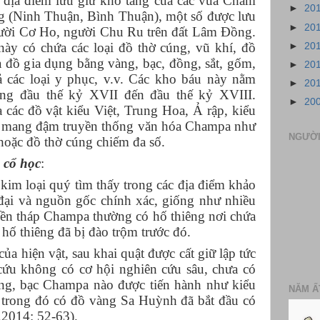
 địa điểm lưu giữ kho tàng của các vua Chàm
►
20
g (Ninh Thuận, Bình Thuận), một số được lưu
►
20
gười Cơ Ho, người Chu Ru trên đất Lâm Đồng.
ày có chứa các loại đồ thờ cúng, vũ khí, đồ
►
20
đồ gia dụng bằng vàng, bạc, đồng, sắt, gốm,
►
20
ả các loại y phục, v.v. Các kho báu này nằm
►
20
ảng đầu thế kỷ XVII đến đầu thế kỷ XVIII.
►
20
các đồ vật kiểu Việt, Trung Hoa, Ả rập, kiểu
 mang đậm truyền thống văn hóa Champa như
NGƯỜI
 hoặc đồ thờ cúng chiếm đa số.
o cổ học
:
t kim loại quý tìm thấy trong các địa điểm khảo
đại và nguồn gốc chính xác, giống như nhiều
đền tháp Champa thường có hố thiêng nơi chứa
ố thiêng đã bị đào trộm trước đó.
của hiện vật, sau khai quật được cất giữ lập tức
cứu không có cơ hội nghiên cứu sâu, chưa có
àng, bạc Champa nào được tiến hành như kiểu
NĂM Ấ
trong đó có đồ vàng Sa Huỳnh đã bắt đầu có
,2014: 52-63).