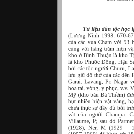
Tư liệu dân tộc học l
(Lương Ninh 1998: 670-672
của các vua Cham với 53 h
cùng với hàng trăm hiện vậ
kho ở Bình Thuận là kho T
là kho Phước Đồng, Hậu Sa
bởi các tộc người Churu, L
lưu giữ đồ thờ của các đề
Garai, Lavang, Po Nagar v
hoa tai, vòng, y phục, v.v. 
Mỹ (kho báu Bà Thiềm) đượ
hụt nhiều hiện vật vàng, bạ
chưa thực sự đầy đủ bởi tr
vật của người Champa. Cá
Villaume, P; sau đó Parmen
(1928), Ner, M (1929 – 