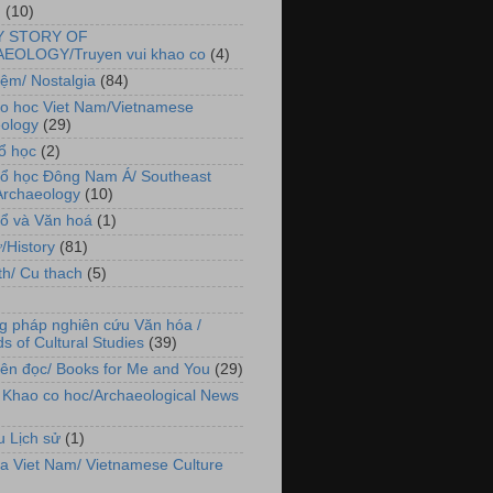
I
(10)
Y STORY OF
EOLOGY/Truyen vui khao co
(4)
iệm/ Nostalgia
(84)
o hoc Viet Nam/Vietnamese
ology
(29)
ổ học
(2)
ổ học Đông Nam Á/ Southeast
Archaeology
(10)
ổ và Văn hoá
(1)
/History
(81)
th/ Cu thach
(5)
 pháp nghiên cứu Văn hóa /
s of Cultural Studies
(39)
ên đọc/ Books for Me and You
(29)
c Khao co hoc/Archaeological News
u Lịch sử
(1)
a Viet Nam/ Vietnamese Culture