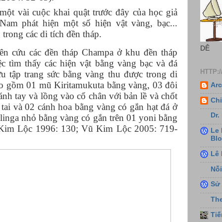
một vài cuộc khai quật trước đây của học giả
Nam phát hiện một số hiện vật vàng, bạc...
trong các di tích đền tháp.
DÊ
iên cứu các đền tháp Champa ở khu đền tháp
c tìm thấy các hiện vật bằng vàng bạc và đá
HTTP:
u tập trang sức bằng vàng thu được trong di
bao gồm 01 mũ Kiritamukuta bằng vàng, 03 đôi
Arc
ánh tay và lồng vào cổ chân với bản lề và chốt
Chi
tai và 02 cánh hoa bằng vàng có gắn hạt đá ở
Dr.
 linga nhỏ bằng vàng có gắn trên 01 yoni bằng
Kim Lộc 1996: 130; Vũ Kim Lộc 2005: 719-
Le 
Bl
Lê 
Nỗi
Sử 
Th
Ti