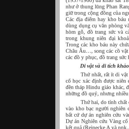
(1957-1960) đã khảo sát 18
như ở thung lũng Phan Ran
giữ trong cộng đồng của n
Các địa điểm hay kho báu n
dùng dụng cụ văn phòng và 
hòm gỗ, đồ trang sức và c
trong khung niên đại kho
Trong các kho báu này chứa 
Châu Âu…, song các cồ vật
các đồ y phục, đồ trang sức
Di vật và di tích khả
Thứ nhất, rất ít di vậ
cổ học xác định được niên 
đền tháp Hindu giáo khác, 
những đồ quý, nhưng nhiều h
Thứ hai, do tính chất 
vào kho bạc người nghiên 
bất cứ dự án nghiên cứu v
Dự án Nghiên cứu Vàng cổ 
kết quả (Reinecke A và nnk.