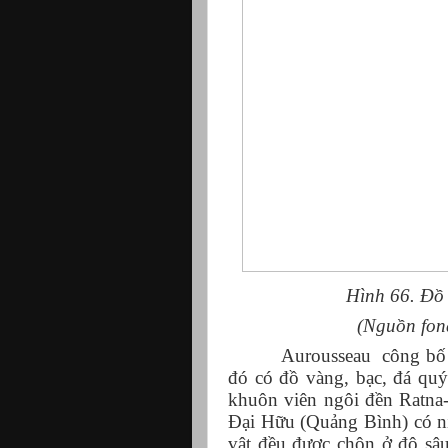
Hình 66. Đồ
(Nguồn fo
Aurousseau
công bố 
đó có đồ vàng, bạc, đá quý
khuôn viên ngôi đền Ratna
Đại Hữu (Quảng Bình) có niê
vật đều được chôn ở độ sâ