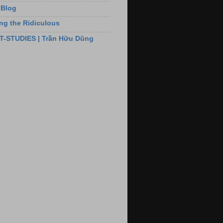
 Blog
ng the Ridiculous
T-STUDIES | Trần Hữu Dũng