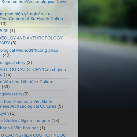
uc Khao co hoc/Archaeological News
m phát hiện và nghiên cứu
ne Century of Sa Huynh Culture
(13)
2009
(1)
AEOLGY AND ANTHROPOLOGY
SARY
(3)
ological Method/Phuong phap
H
(49)
ological story
(2)
EOLOGICAL STORY/Cau chuyen
co
(75)
c Văn hóa Dân tộc / Cultural
y
(53)
àng/Museum
(9)
n hoa Khao co o Viet Nam/
mese Archaeological Cultures
(9)
uyện
(1)
c Studies/ Ngien cuu gom
(15)
 học và Văn hóa học
(1)
TU CAC NGHIEN CUU KCH NUOC